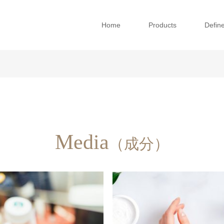
Home
Products
Defi
Media
（成分）