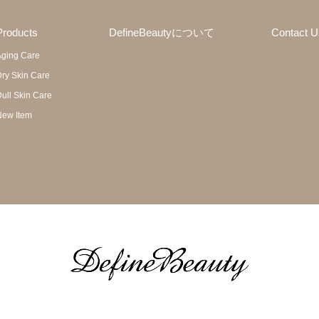
Products
DefineBeautyについて
Contact U
ging Care
ry Skin Care
ull Skin Care
ew Item