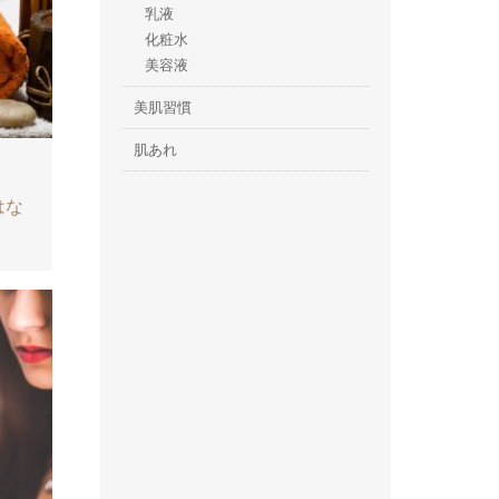
乳液
化粧水
美容液
美肌習慣
肌あれ
はな