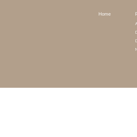
Home
A
D
D
N