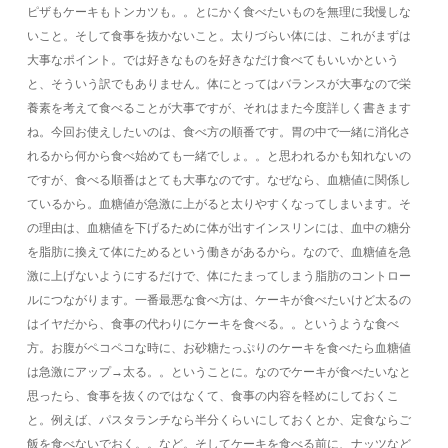
ピザもケーキもトンカツも。。とにかく食べたいものを無理に我慢しな
いこと。そして食事を抜かないこと。太りづらい体には、これがまずは
大事なポイント。では好きなものを好きなだけ食べてもいいかという
と、そういう訳でもありません。体にとってはバランスが大事なので栄
養素を考えて食べることが大事ですが、それはまた今度詳しく書きます
ね。今回お使えしたいのは、食べ方の順番です。胃の中で一緒に消化さ
れるから何から食べ始めても一緒でしょ。。と思われるかも知れないの
ですが、食べる順番はとても大事なのです。なぜなら、血糖値に関係し
ているから。血糖値が急激に上がると太りやすくなってしまいます。そ
の理由は、血糖値を下げるために体が出すインスリンには、血中の糖分
を脂肪に換えて体にためるという働きがあるから。なので、血糖値を急
激に上げないようにするだけで、体にたまってしまう脂肪のコントロー
ルにつながります。一番最悪な食べ方は、ケーキが食べたいけど太るの
はイヤだから、食事の代わりにケーキを食べる。。というような食べ
方。お腹がペコペコな時に、お砂糖たっぷりのケーキを食べたら血糖値
は急激にアップ→太る。。ということに。なのでケーキが食べたいなと
思ったら、食事を抜くのではなくて、食事の内容を軽めにしておくこ
と。例えば、パスタランチなら半分くらいにしておくとか、定食ならご
飯を食べないでおく。。など。そしてケーキを食べる前に、ナッツなど