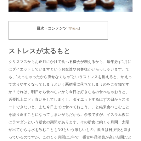
目次・コンテンツ
[
非表示
]
ストレスが太るもと
クリスマスからお正月にかけて食べる機会が増えるから、毎年必ず1月に
はダイエットしていますというお友達やお客様がいらっしゃいます。で
も、”太っちゃったから痩せなくちゃ”というストレスを抱えると、かえっ
て太りやすくなってしまうという悪循環に落ちてしまうのをご存知です
か？それは、明日から食べないから今日は好きなもの食べちゃおうと、
必要以上にドカ食いをしてしまうし、ダイエットするはずの日からスタ
ートできないと、また今日までは食べておこう。。と結果食べこむこと
を繰り返すことになってしまいがちだから。余談ですが、イスラム教に
はラマダンという断食の期間があります。その断食は約１ヶ月間、太陽
が出てからは水を飲むこともNGという厳しいもの。飲食は日没後と決ま
っているのですが、この１ヶ月間は1年で一番食料品消費が高い期間だと